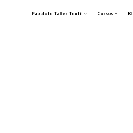
Papalote Taller Textil
Cursos
B
g